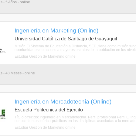
s - 5 Años - online
Ingeniería en Marketing (Online)
Universidad Católica de Santiago de Guayaquil
Misión El Sistema de Educación a Distancia, SED, tiene como misión fun
oportunidades de acceso a mayores estratos de la población en los nivele
Estudiar Gestión de Marketing online
as - 48 Meses - online
Ingeniería en Mercadotecnia (Online)
Escuela Politecnica del Ejercito
Título ofrecido: Ingeniero en Mercadotecnia. Perfil profesional Perfil El 
conocimientos teórico-prácticos en las disciplinas asociadas a la mercadot
Estudiar Gestión de Marketing online