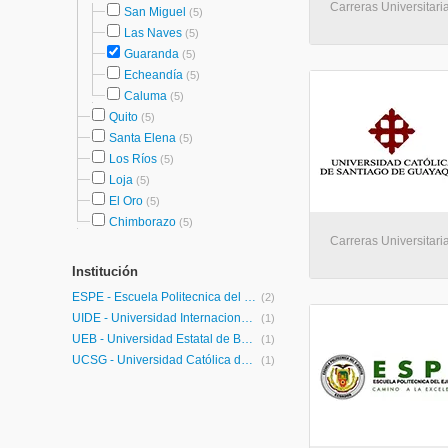
Carreras Universitaria
San Miguel
(5)
Las Naves
(5)
Guaranda
(5)
Echeandía
(5)
Caluma
(5)
Quito
(5)
Santa Elena
(5)
Los Ríos
(5)
Loja
(5)
El Oro
(5)
Chimborazo
(5)
Carreras Universitari
Institución
ESPE - Escuela Politecnica del Ejercito
(2)
UIDE - Universidad Internacional de Ecuador
(1)
UEB - Universidad Estatal de Bolivar
(1)
UCSG - Universidad Católica de Santiago de Guayaquil
(1)