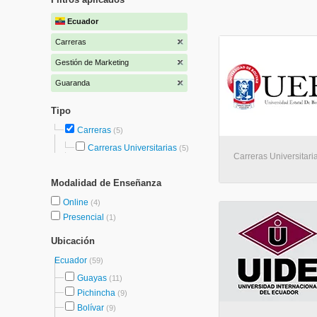
Ecuador
Carreras
Gestión de Marketing
Guaranda
Tipo
Carreras
(5)
Carreras Universitarias
(5)
Carreras Universitari
Modalidad de Enseñanza
Online
(4)
Presencial
(1)
Ubicación
Ecuador
(59)
Guayas
(11)
Pichincha
(9)
Bolívar
(9)