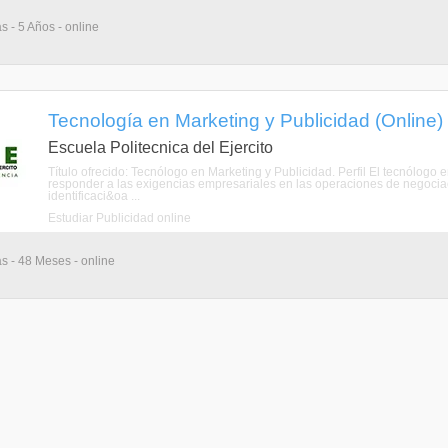
s - 5 Años - online
Tecnología en Marketing y Publicidad (Online)
Escuela Politecnica del Ejercito
Título ofrecido: Tecnólogo en Marketing y Publicidad. Perfil El tecnólogo
responder a las exigencias empresariales en las operaciones de negociaci
identificaci&oa ...
Estudiar Publicidad online
as - 48 Meses - online