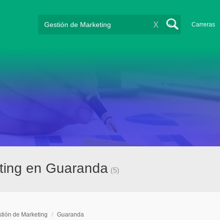
X
Carreras
eting en Guaranda
(5)
tión de Marketing
/
Guaranda