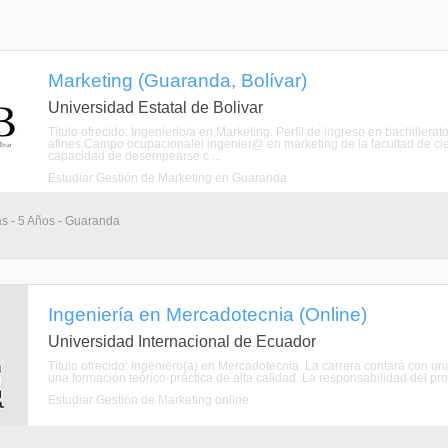
Marketing (Guaranda, Bolívar)
Universidad Estatal de Bolivar
Título ofrecido: Ingenierio/a en Marketing. Perfil de ingreso en bachillerat
afines.Campo ocupacionalel ingenier@ en marketing de la facultad de cien
capacidad de desempearse c ...
Estudiar Gestión de Marketing en Guaranda
as - 5 Años - Guaranda
Ingeniería en Mercadotecnia (Online)
Universidad Internacional de Ecuador
Título ofrecido: Ingeniero(a) en Mercadotecnia. La carrera contará con u
una formación teórico-práctica de alta calidad. La responsabilidad del p
Estudiar Gestión de Marketing online