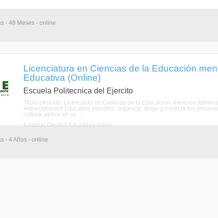
as - 48 Meses - online
Licenciatura en Ciencias de la Educación men
Educativa (Online)
Escuela Politecnica del Ejercito
Título ofrecido: Licenciado en Ciencias de la Educación, mención Administ
Administración Educativa planifica, organiza, dirige y controla los procesos
cultura; aplica en su ...
Estudiar Gestión Educativa online
s - 4 Años - online