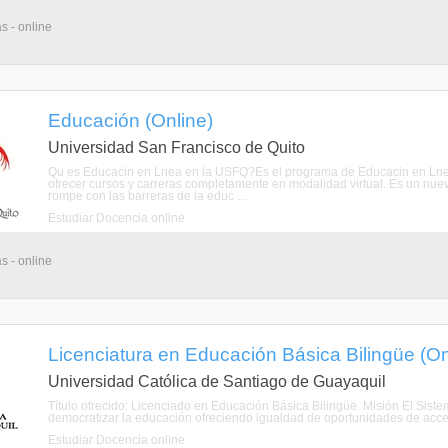
s - online
Educación (Online)
Universidad San Francisco de Quito
Qu es Educacin en Lnea en la USFQ?Es el programa de Educacin en Lne
ofrecer cursos y carreras completamente en modalidad virtual. Es un nuev
rompe con las barreras de la educ ...
Estudiar Docencia online
s - online
Licenciatura en Educación Básica Bilingüe (On
Universidad Católica de Santiago de Guayaquil
Título ofrecido: Licenciado en Educación Básica Bilingüe. Misión El Sis
democratizar la educación ofreciendo igualdad de oportunidades de acceso
Estudiar Docencia online