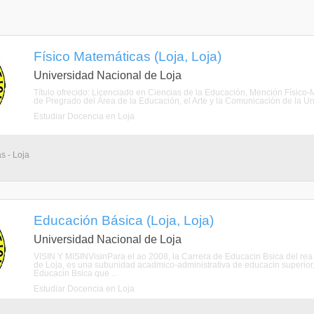
Físico Matemáticas (Loja, Loja)
Universidad Nacional de Loja
Título ofrecido: Licenciado en Ciencias de la Educación, Mención Físico-
de Pregrado del Área de la Educación, el Arte y la Comunicación de la Un
Estudiar Docencia en Loja
s - Loja
Educación Básica (Loja, Loja)
Universidad Nacional de Loja
VISIN Y MISINVisinPara el ao 2008, la Carrera de Educacin Bsica del rea 
de Loja, es una subunidad acadmico-administrativa de educacin superior,
Educacin Bsica que ...
Estudiar Docencia en Loja