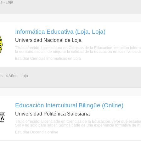
s - Loja
Informática Educativa (Loja, Loja)
Universidad Nacional de Loja
Título ofrecido: Licenciatura en Ciencias de la Educación, mención Inform
la demanda social de mejorar la calidad de la educación en los niveles de 
Estudiar Ciencias Informáticas en Loja
s - 4 Años - Loja
Educación Intercultural Bilingüe (Online)
Universidad Politénica Salesiana
Título ofrecido: Licenciado en Ciencias de la Educación. ¿Por qué estudi
Ser y no solo para saber. Somos parte de una experiencia formativa de má
Estudiar Docencia online