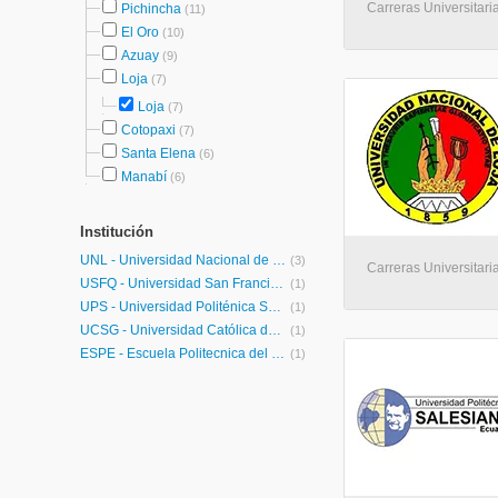
Carreras Universitaria
Pichincha
(11)
El Oro
(10)
Azuay
(9)
Loja
(7)
Loja
(7)
Cotopaxi
(7)
Santa Elena
(6)
Manabí
(6)
Institución
UNL - Universidad Nacional de Loja
(3)
Carreras Universitaria
USFQ - Universidad San Francisco de Quito
(1)
UPS - Universidad Politénica Salesiana
(1)
UCSG - Universidad Católica de Santiago de Guayaquil
(1)
ESPE - Escuela Politecnica del Ejercito
(1)