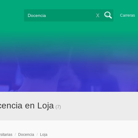
X
Carreras
cencia en Loja
(7)
sitarias
/
Docencia
/
Loja