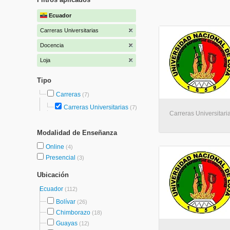
Ecuador
Carreras Universitarias
Docencia
Loja
Tipo
Carreras
(7)
Carreras Universitarias
(7)
Carreras Universitaria
Modalidad de Enseñanza
Online
(4)
Presencial
(3)
Ubicación
Ecuador
(112)
Bolívar
(26)
Chimborazo
(18)
Guayas
(12)