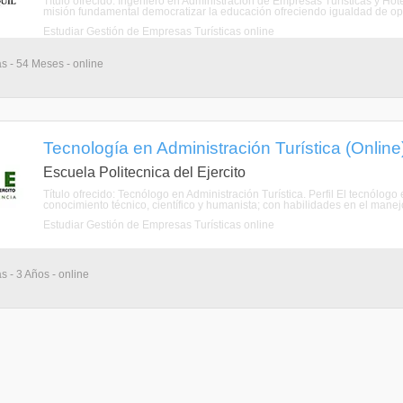
Título ofrecido: Ingeniero en Administración de Empresas Turísticas y Ho
misión fundamental democratizar la educación ofreciendo igualdad de opo
Estudiar Gestión de Empresas Turísticas online
as - 54 Meses - online
Tecnología en Administración Turística (Online
Escuela Politecnica del Ejercito
Título ofrecido: Tecnólogo en Administración Turística. Perfil El tecnólogo
conocimiento técnico, científico y humanista; con habilidades en el manej
Estudiar Gestión de Empresas Turísticas online
s - 3 Años - online