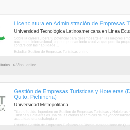
Licenciatura en Administración de Empresas Tu
Universidad Tecnológica Latinoamericana en Línea Ecu
Sobre la carreraLibera tu potencial para desempearte en las mejores empre
nacional e internacional, bajo un pensamiento creativo que permita propo
contars con las habilidade ...
Estudiar Gestión de Empresas Turísticas online
tarias - 4 Años - online
Gestión de Empresas Turísticas y Hoteleras (Di
Quito, Pichincha)
Universidad Metropolitana
Título ofrecido: Ingeniero en Gestión de Empresas Turísticas y Hotel
Turstica y Hoteleras es una de las ofertas acadmicas de mayor consolidac
actualidad una estrategia e ...
Estudiar Gestión de Empresas Turísticas en Distrito Metropolitano de Quit