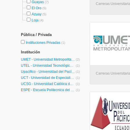
Guayas
(7)
Carreras Universitaria
El Oro
(5)
Azuay
(5)
Loja
(4)
Pública / Privada
Instituciones Privadas
(1)
Institución
UMET - Universidad Metropolitana
(2)
UTEL - Universidad Tecnológica Latinoamericana en Línea Ecuador
(1)
Upacifico - Universidad del Pacífico
(1)
Carreras Universitaria
UCT - Universidad de Especialidades Turísticas
(1)
UCSG - Universidad Católica de Santiago de Guayaquil
(1)
ESPE - Escuela Politecnica del Ejercito
(1)