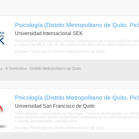
Psicología (Distrito Metropolitano de Quito, Pi
Universidad Internacional SEK
MisiónFormar profesionales sólidos y talentosos con responsabilidad soci
y cultura científica, con un alto compromiso ético en la salud psíquica y 
Estudiar Psicología en Distrito Metropolitano de Quito
s - 9 Semestres - Distrito Metropolitano de Quito
Psicología (Distrito Metropolitano de Quito, Pi
Universidad San Francisco de Quito
Título ofrecido: Licenciatura en Sicología. Carreras de Pregrado La USFQ 
especializaciones) donde desarrollars ampliamente tus conocimientos ac
y escrita, pensamiento y anlisis crtico ...
Estudiar Psicología en Distrito Metropolitano de Quito