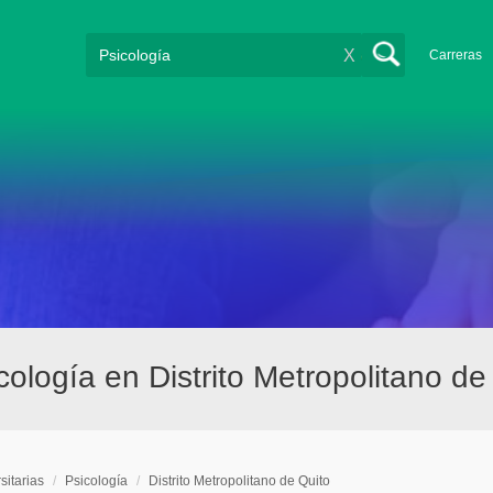
X
Carreras
cología en Distrito Metropolitano de
sitarias
/
Psicología
/
Distrito Metropolitano de Quito