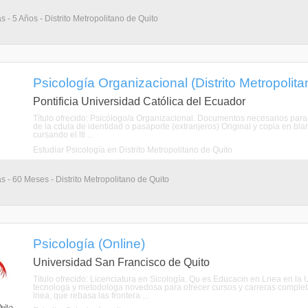
s - 5 Años - Distrito Metropolitano de Quito
Psicología Organizacional (Distrito Metropolit
Pontificia Universidad Católica del Ecuador
Título ofrecido: Psicólogo/a Organizacional. Documentos necesarios para
de la cdula de identidad o pasaporte (extranjeros) Original y copia en blan
cursando el lti ...
Estudiar Psicología en Distrito Metropolitano de Quito
s - 60 Meses - Distrito Metropolitano de Quito
Psicología (Online)
Universidad San Francisco de Quito
Título ofrecido: Licenciatura en Sicología. Qu es Educacin en Lnea en 
tecnologa y metodologa novedosa para ofrecer cursos y carreras comple
lnea, que rebasa las frontera ...