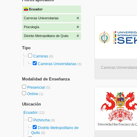
Ecuador
Carreras Universitarias
Psicología
Distrito Metropolitano de Quito
Tipo
Carreras
(6)
Carreras Universitarias
(6)
Carreras Universitaria
Modalidad de Enseñanza
Presencial
(5)
Online
(1)
Ubicación
Ecuador
(12)
Pichincha
(6)
Distrito Metropolitano de
Quito
(6)