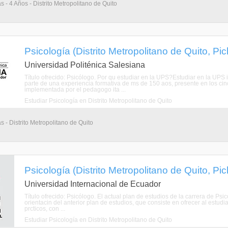
s - 4 Años - Distrito Metropolitano de Quito
Psicología (Distrito Metropolitano de Quito, Pi
Universidad Politénica Salesiana
Título ofrecido: Psicólogo. Por qu estudiar en la UPS?Estudiar en la UPS
parte de una experiencia formativa de ms de 150 aos, presente en los c
implementada por el pedagogo ita ...
Estudiar Psicología en Distrito Metropolitano de Quito
s - Distrito Metropolitano de Quito
Psicología (Distrito Metropolitano de Quito, Pi
Universidad Internacional de Ecuador
Título ofrecido: Psicólogo. El actual plan de estudios de la carrera de Ps
orientacin del anterior plan de estudios, que consiste en ofrecer al estudia
prcticos, con ...
Estudiar Psicología en Distrito Metropolitano de Quito