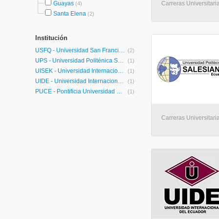
Guayas
Carreras Universitaria
(4)
Santa Elena
(2)
Institución
USFQ - Universidad San Francisco de Quito
(2)
UPS - Universidad Politénica Salesiana
(1)
UISEK - Universidad Internacional SEK
(1)
UIDE - Universidad Internacional de Ecuador
(1)
PUCE - Pontificia Universidad Católica del Ecuador
(1)
Carreras Universitaria