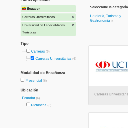
Seleccione la categoría
Ecuador
Hotelería, Turismo y
Carreras Universitarias
Gastronomía
(4)
Universidad de Especialidades
Turísticas
Tipo
Carreras
(6)
Carreras Universitarias
(6)
Modalidad de Enseñanza
Presencial
(6)
Ubicación
Carreras Universitaria
Ecuador
(6)
Pichincha
(6)