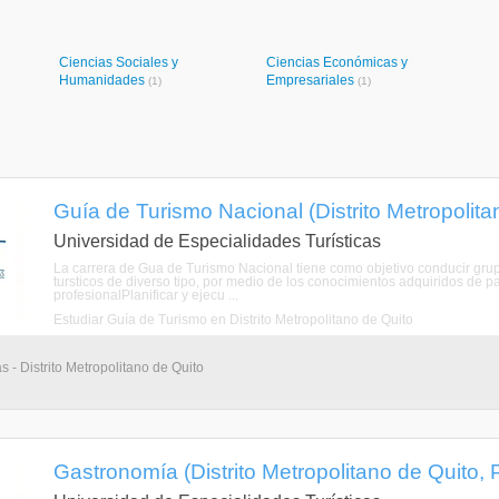
Ciencias Sociales y
Ciencias Económicas y
Humanidades
Empresariales
(1)
(1)
Guía de Turismo Nacional (Distrito Metropolita
Universidad de Especialidades Turísticas
La carrera de Gua de Turismo Nacional tiene como objetivo conducir grupo
tursticos de diverso tipo, por medio de los conocimientos adquiridos de pat
profesionalPlanificar y ejecu ...
Estudiar Guía de Turismo en Distrito Metropolitano de Quito
s - Distrito Metropolitano de Quito
Gastronomía (Distrito Metropolitano de Quito, 