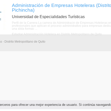
Administración de Empresas Hoteleras (Distrit
Pichincha)
Universidad de Especialidades Turísticas
Perfil de la Carrera La carrera de Administracin de Empresas Hoteleras e
profesionales que aplican el proceso administrativo para empresas dedica
una slida formac ...
Estudiar Administración Hotelera en Distrito Metropolitano de Quito
s - Distrito Metropolitano de Quito
e terceros para ofrecer una mejor experiencia de usuario. Si continúa navega