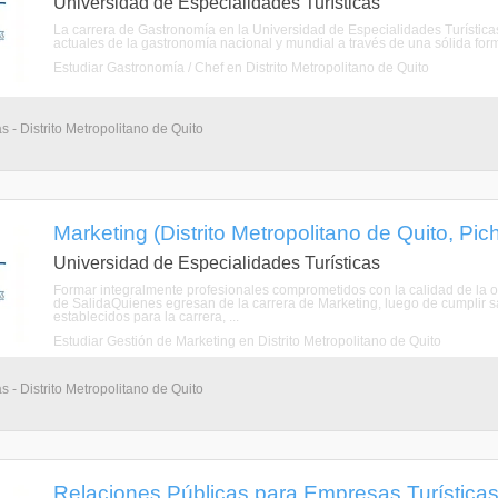
Universidad de Especialidades Turísticas
La carrera de Gastronomía en la Universidad de Especialidades Turísticas
actuales de la gastronomía nacional y mundial a través de una sólida for
Estudiar Gastronomía / Chef en Distrito Metropolitano de Quito
s - Distrito Metropolitano de Quito
Marketing (Distrito Metropolitano de Quito, Pic
Universidad de Especialidades Turísticas
Formar integralmente profesionales comprometidos con la calidad de la ofe
de SalidaQuienes egresan de la carrera de Marketing, luego de cumplir s
establecidos para la carrera, ...
Estudiar Gestión de Marketing en Distrito Metropolitano de Quito
s - Distrito Metropolitano de Quito
Relaciones Públicas para Empresas Turísticas 