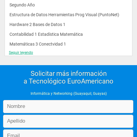
Segundo Año  
Estructura de Datos Herramientas Prog Visual (PuntoNet) 
Hardware 2 Bases de Datos 1 
Contabilidad 1 Estadística Matemática 
Matemáticas 3 Conectvidad 1 
Seguir leyendo
Ingles 3 Ingles 4 
Optativa Ciclo Especialización  Optativa Ciclo de 
Especialización 
Solicitar más información
Digitales Taller de Casos de Programación 
a Tecnológico EuroAmericano
Informática y Networking (Guayaquil, Guayas)
Título de: Técnico Superior en Informática  
Tercer Año  
Tecnologías Web 1 Tecnologías Web 2 
Bases de Datos 2 Bases de Datos 3 
Conectividad 2 Algoritmos Numéricos 