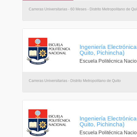
Carreras Universitarias - 60 Meses - Distrito Metropolitano de Qui
Ingeniería Electrónic
Quito, Pichincha)
Escuela Politécnica Nacio
Carreras Universitarias - Distrito Metropolitano de Quito
Ingeniería Electrónic
Quito, Pichincha)
Escuela Politécnica Nacio