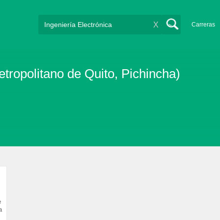
X
Carreras
Metropolitano de Quito, Pichincha)
e
a