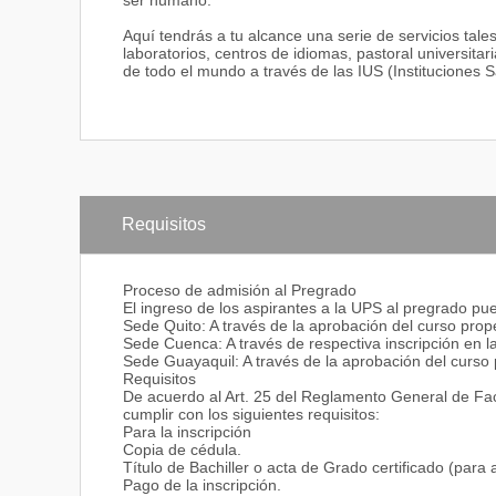
ser humano.
Aquí tendrás a tu alcance una serie de servicios tale
laboratorios, centros de idiomas, pastoral universita
de todo el mundo a través de las IUS (Instituciones 
Requisitos
Proceso de admisión al Pregrado
El ingreso de los aspirantes a la UPS al pregrado pue
Sede Quito: A través de la aprobación del curso pro
Sede Cuenca: A través de respectiva inscripción en la
Sede Guayaquil: A través de la aprobación del curs
Requisitos
De acuerdo al Art. 25 del Reglamento General de Fac
cumplir con los siguientes requisitos:
Para la inscripción
Copia de cédula.
Título de Bachiller o acta de Grado certificado (para
Pago de la inscripción.