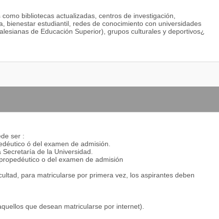
s como bibliotecas actualizadas, centros de investigación,
ria, bienestar estudiantil, redes de conocimiento con universidades
Salesianas de Educación Superior), grupos culturales y deportivos¿
de ser :
pedéutico ó del examen de admisión.
 Secretaría de la Universidad.
o propedéutico o del examen de admisión
ultad, para matricularse por primera vez, los aspirantes deben
 aquellos que desean matricularse por internet).