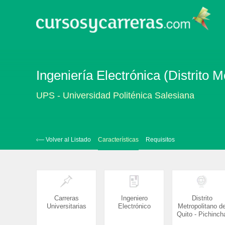
Ingeniería Electrónica (Distrito 
UPS - Universidad Politénica Salesiana
‹— Volver al Listado
Características
Requisitos
Carreras
Ingeniero
Distrito
Universitarias
Electrónico
Metropolitano d
Quito - Pichinch