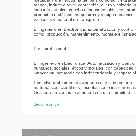
mediana y gran industria del país como son: extracci
tabaco, industria textil, confección, cuero y calzado,
industria química, caucho e industrias plásticas, pro
productos metálicos, maquinaria y equipo mecánico, in
vehículos y material de transporte.
El ingeniero en Electrónica, automatización y contro
como: producción, mantenimiento, montaje e instalac
Perfil profesional
El Ingeniero en Electrónica, Automatización y Control
humanos, sociales, éticos y morales; con capacidad int
innovación; actuando con independencia y respeto a
Resuelve problemas relacionados con la ingeniería el
matemáticos, científicos, tecnológicos e instrumenta
Gestiona proyectos experimentales en el ámbito de l
procedimientos internacionales.
Aplica técnicas de programación y dispositivos electr
Seguir leyendo
dependencia tecnológica del país con responsabilida
y la elaboración de sus diseños.
LABORATORIOS
Todos los laboratorios para la Carrera de Ingeniería
necesarios para la realización de las prácticas, y t