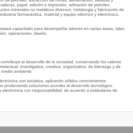
ón de petróleo, extracción de minas, alimentación, bebidas y
 maderas, papel, edición e impresión, refinación de petróleo,
ductos minerales no metálicos diversos, metalurgia y fabricación de
dustria farmacéutica, material y equipo eléctrico y electrónico,
l estará capacitado para desempeñar labores en varias áreas, tales
ión, operaciones, diseño.
 contribuye al desarrollo de la sociedad, conservando los valores
electual, investigativa, creativa, organizativa, de liderazgo y de
l medio ambiente.
ectrónica con iniciativa, aplicando sólidos conocimientos
les produciendo soluciones acordes al desarrollo tecnológico.
a electrónica con responsabilidad, de acuerdo a estándares de
ónicos de última tecnología con creatividad, para disminuir la
d social, cumpliendo normas internacionales para la documentación
 Electrónica en Automatización y Control disponen de los equipos
ambién tienen computadoras con acceso a Internet. A continuación se