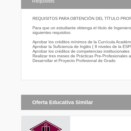
indican dichos laboratorios.
Requisitos
Control Industrial
C.I.M.
REQUISITOS PARA OBTENCIÓN DEL TÍTULO PRO
Instrumentación y Sensores
Sistemas avanzados de Telecomunicaciones
Para que un estudiante obtenga el título de Ingeniero
Sistemas Digitales Avanzados
siguientes requisitos:
Investigación y Desarrollo
Robótica
Aprobar los créditos mínimos de la Currícula Académ
PLC (Controladores lógicos programables)
Aprobar la Suficiencia de Inglés ( 8 niveles de la ESP
Redes y Comunicación de Datos
Aprobar los créditos de competencias institucionales
Circuitos Eléctricos y Medidas Eléctricas
Realizar tres meses de Prácticas Pre-Profesionales 
Procesamiento Digital de Señales
Desarrollar el Proyecto Profesional de Grado
Máquinas Eléctricas
Circuitos Electrónicos
Networking
Laboratorio de Sistemas Hidráulicos y Neumáticos
Laboratorios de Programación
Electrofluidos
Oferta Educativa Similar