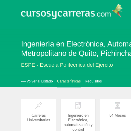
Ingeniería en Electrónica, Automa
Metropolitano de Quito, Pichinch
ESPE - Escuela Politecnica del Ejercito
‹— Volver al Listado
Características
Requisitos
Carreras
Ingeniero en
54 Meses
Universitarias
Electrónica,
automatización y
control