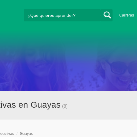
Carreras
tivas en Guayas
(8)
jecutivas
/
Guayas