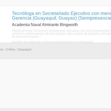
Tecnóloga en Secretariado Ejecutivo con menc
Gerencia (Guayaquil, Guayas) (Semipresencia
Academia Naval Almirante Illingworth
ObjetivoFormar Tcnicas en Secretariado Ejecutivo, con las competencias bs
redaccin y administracin de documentos, transcripcin de dictados, tcnicas
de recursos empres ...
Estudiar Secretariado y Soporte Administrativo en Guayaquil
vas - 3 Años - Guayaquil