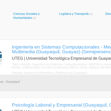
Ciencias Sociales y
Logística y Transporte
Der
(1)
Humanidades
(2)
Ingeniería en Sistemas Computacionales - Me
Multimedia (Guayaquil, Guayas) (Semipresenci
UTEG | Universidad Tecnológica Empresarial de Guayaq
Título ofrecido: Ingeniero en Sistemas Computacionales. MISIÓNLa carre
formar profesionales con alto compromiso ético y social, capaces de iden
Estudiar Ingeniería Informática y Sistemas en Guayaquil
vas - Guayaquil
Psicología Laboral y Empresarial (Guayaquil,