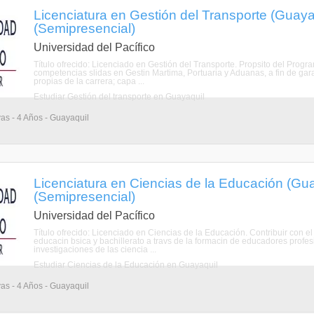
Licenciatura en Gestión del Transporte (Guay
(Semipresencial)
Universidad del Pacífico
Título ofrecido: Licenciado en Gestión del Transporte. Propsito del Prog
competencias slidas en Gestin Martima, Portuaria y Aduanas, a fin de gar
propias de la carrera; capa ...
Estudiar Gestión del transporte en Guayaquil
vas - 4 Años - Guayaquil
Licenciatura en Ciencias de la Educación (Gu
(Semipresencial)
Universidad del Pacífico
Título ofrecido: Licenciado en Ciencias de la Educación. Contribuir con el
educacin bsica y bachillerato a travs de la formacin de educadores profe
investigaciones de las ciencia ...
Estudiar Ciencias de la Educación en Guayaquil
vas - 4 Años - Guayaquil