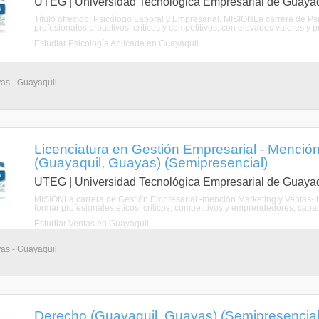
UTEG | Universidad Tecnológica Empresarial de Guayaq
Título ofrecido: Psicólogo Laboral y Empresarial. MISIÓNLa carrera de Ps
profesionales proactivos, críticos y competitivos, con elevados valores y 
Estudiar Psicología Aplicada en Guayaquil
vas - Guayaquil
Licenciatura en Gestión Empresarial - Menció
(Guayaquil, Guayas) (Semipresencial)
UTEG | Universidad Tecnológica Empresarial de Guayaq
MISIÓNLa carrera de Gestión Empresarial -mención Marketing y Ventas- ti
formar profesionales éticos, críticos, competitivos y emprendedores, capac
Estudiar Ventas en Guayaquil
vas - Guayaquil
Derecho (Guayaquil, Guayas) (Semipresencial