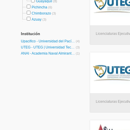
Guayaquil
(8)
Pichincha
(6)
Chimborazo
(3)
Azuay
(3)
Institución
Licenciaturas Ejecuti
Upacifico - Universidad del Pacífico
(4)
UTEG - UTEG | Universidad Tecnológica Empresarial de Guayaquil
(3)
ANAI - Academia Naval Almirante Illingworth
(1)
Licenciaturas Ejecuti