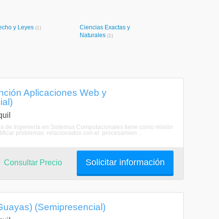
echo y Leyes
Ciencias Exactas y
(1)
Naturales
(1)
nción Aplicaciones Web y
al)
uil
ra de Ingeniería en Sistemas Computacionales tiene como misión
tificar problemas relacionados con el procesamien ...
Solicitar información
Consultar Precio
 Guayas) (Semipresencial)