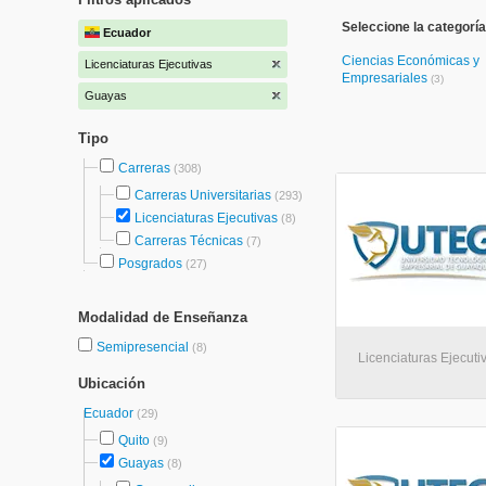
Seleccione la categoría
Ecuador
Ciencias Económicas y
Licenciaturas Ejecutivas
Empresariales
(3)
Guayas
Tipo
Carreras
(308)
Carreras Universitarias
(293)
Licenciaturas Ejecutivas
(8)
Carreras Técnicas
(7)
Posgrados
(27)
Modalidad de Enseñanza
Semipresencial
(8)
Licenciaturas Ejecuti
Ubicación
Ecuador
(29)
Quito
(9)
Guayas
(8)