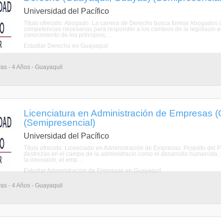
Universidad del Pacífico
Título ofrecido: Abogado. La carrera de Derecho busca formar Abogados qu
competencias necesarias para responder a los cambios de la legislacin e
conocimiento de los principios, ...
Estudiar Derecho en Guayaquil
vas - 4 Años - Guayaquil
Licenciatura en Administración de Empresas 
(Semipresencial)
Universidad del Pacífico
Título ofrecido: Licenciado en Administración de Empresas. Propsito del 
destrezas en el campo de la administracin como el desarrollo humanista,
la innovacin, el emp ...
Estudiar Administración de Empresas en Guayaquil
vas - 4 Años - Guayaquil