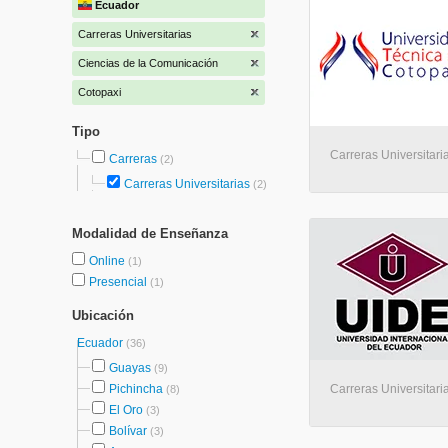
Ecuador
Carreras Universitarias
Ciencias de la Comunicación
Cotopaxi
Tipo
Carreras Universitari
Carreras
(2)
Carreras Universitarias
(2)
Modalidad de Enseñanza
Online
(1)
Presencial
(1)
Ubicación
Ecuador
(36)
Guayas
(9)
Pichincha
Carreras Universitaria
(8)
El Oro
(3)
Bolívar
(3)