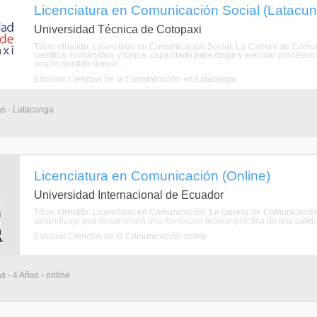
Licenciatura en Comunicación Social (Latacun
Universidad Técnica de Cotopaxi
Título ofrecido: Licenciado en Comunicación Social. La Carrera de Comun
cientfica, humanstica y tcnica, capacitado para dirigir y ejecutar proceso
amplio sentido democ ...
Estudiar Ciencias de la Comunicación en Latacunga
as - Latacunga
Licenciatura en Comunicación (Online)
Universidad Internacional de Ecuador
Título ofrecido: Licenciado en Comunicación. La carrera de Comunicació
aprendizaje que desarrollará una formación teórico-práctica de alta calid
Estudiar Ciencias de la Comunicación online
s - 4 Años - online