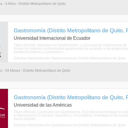
s - 4 Años - Distrito Metropolitano de Quito
Gastronomía (Distrito Metropolitano de Quito, 
Universidad Internacional de Ecuador
Título ofrecido: Ingeniero en Gastronomía. La Escuela de Gastronoma de l
formar los mejores profesionales gastrnomos de acuerdo a las exigencias
modernos talleres y convenios c ...
Estudiar Administración Gastronomica en Distrito Metropolitano de Quito
s - 54 Meses - Distrito Metropolitano de Quito
Gastronomía (Distrito Metropolitano de Quito, 
Universidad de las Américas
Título ofrecido: Licenciado en Gastronomía. El profesional formado en est
e internacional (Culinaria, repostera y chocolatera), investigacin de nuevo
mejor entendi ...
Estudiar Administración Gastronomica en Distrito Metropolitano de Quito