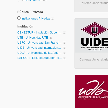
Chimborazo
(2)
Carreras Universitaria
Pública / Privada
Instituciones Privadas
(2)
Institución
CENESTUR - Institución Superior Tecnológico CENESTUR
(2)
UTE - Universidad UTE
(1)
USFQ - Universidad San Francisco de Quito
(1)
UIDE - Universidad Internacional de Ecuador
(1)
UDLA - Universidad de las Américas
(1)
ESPOCH - Escuela Superior Politécnica del Chimborazo
(1)
Carreras Universitaria