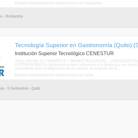
Estudiar Administración Gastronomica en Riobamba
ias - Riobamba
Tecnología Superior en Gastronomía (Quito) (
Institución Superior Tecnológico CENESTUR
Título ofrecido: E-COMMERCE Y MARKETING DIGITAL - LIDERAZGO
GASTRONOMA?La gastronoma hace referencia a la destreza y los conocimi
consistente para la elaboracin de la comida, al conjunto de la ...
Estudiar Administración Gastronomica en Quito
vas - 5 Semestres - Quito