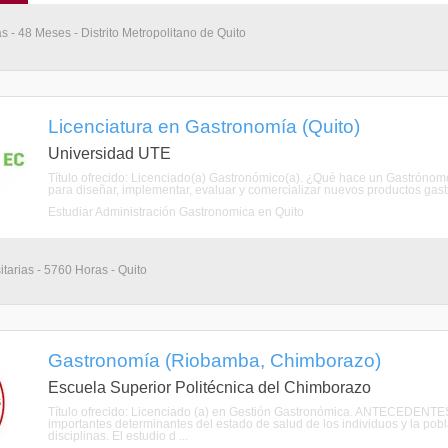
s - 48 Meses - Distrito Metropolitano de Quito
Licenciatura en Gastronomía (Quito)
Universidad UTE
Título ofrecido: Licenciado(a) Gastronómico(a). ¿Qué hace un Gastrónomo
para diseñar, implementar, evaluar y comercializar nuevos productos gastr
Estudiar Administración Gastronomica en Quito
itarias - 5760 Horas - Quito
Gastronomía (Riobamba, Chimborazo)
Escuela Superior Politécnica del Chimborazo
Título ofrecido: Licenciado (a) en Gestión Gastronómica. ANTECEDENTES E
importantes determinantes del estado de salud de los individuos y la pob
disciplinas. El estudio d ...