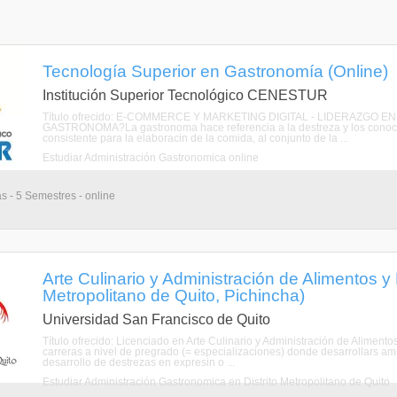
Tecnología Superior en Gastronomía (Online)
Institución Superior Tecnológico CENESTUR
Título ofrecido: E-COMMERCE Y MARKETING DIGITAL - LIDERAZGO
GASTRONOMA?La gastronoma hace referencia a la destreza y los conocimi
consistente para la elaboracin de la comida, al conjunto de la ...
Estudiar Administración Gastronomica online
as - 5 Semestres - online
Arte Culinario y Administración de Alimentos y 
Metropolitano de Quito, Pichincha)
Universidad San Francisco de Quito
Título ofrecido: Licenciado en Arte Culinario y Administración de Alimen
carreras a nivel de pregrado (= especializaciones) donde desarrollars 
desarrollo de destrezas en expresin o ...
Estudiar Administración Gastronomica en Distrito Metropolitano de Quito