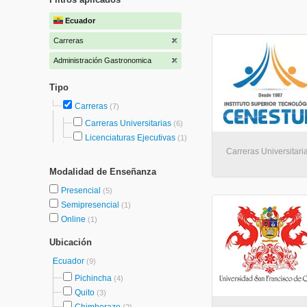
Ecuador
Carreras
Administración Gastronomica
Tipo
Carreras
(7)
Carreras Universitarias
(6)
Licenciaturas Ejecutivas
(1)
Carreras Universitari
Modalidad de Enseñanza
Presencial
(5)
Semipresencial
(1)
Online
(1)
Ubicación
Ecuador
(9)
Pichincha
(4)
Quito
(3)