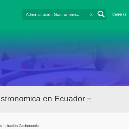
X
Carreras
astronomica en Ecuador
(7)
inistración Gastronomica