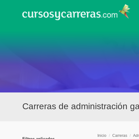
Carreras de administración g
Inicio
/
Carreras
/
Adm
Filtros aplicados