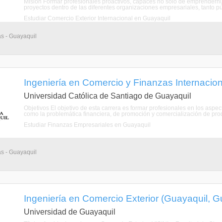
Misión Formar profesionales proactivos, capaces no sólo de emprendernu
proyectos dentro de las diferentes organizaciones empresariales, tanto pú
Estudiar Comercio Exterior Internacional en Guayaquil
as - Guayaquil
Ingeniería en Comercio y Finanzas Internacio
Universidad Católica de Santiago de Guayaquil
Objetivos El objetivo de esta carrera es formar profesionales en los aspec
como la problemática financiera, de promoción y comercialización de produ
Estudiar Finanzas Empresariales en Guayaquil
as - Guayaquil
Ingeniería en Comercio Exterior (Guayaquil, 
Universidad de Guayaquil