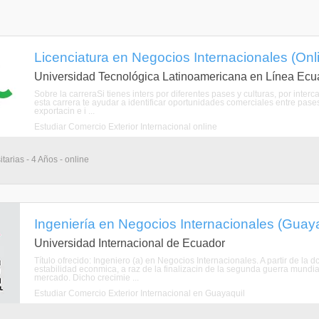
Licenciatura en Negocios Internacionales (Onl
Universidad Tecnológica Latinoamericana en Línea Ecu
Sobre la carreraSi tienes inters por diferentes pases y culturas, por inter
esta carrera te ayudar a identificar oportunidades comerciales entre pases
exportacin e i ...
Estudiar Comercio Exterior Internacional online
tarias - 4 Años - online
Ingeniería en Negocios Internacionales (Guay
Universidad Internacional de Ecuador
Título ofrecido: Ingeniero (a) en Negocios Internacionales. A partir de l
estabilidad econmica, a raz de la finalizacin de la segunda guerra mund
mercado. Dicho crecimie ...
Estudiar Comercio Exterior Internacional en Guayaquil