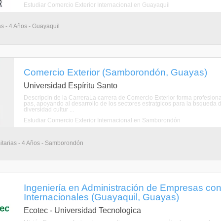
Estudiar Comercio Exterior Internacional en Guayaquil
as - 4 Años - Guayaquil
Comercio Exterior (Samborondón, Guayas)
Universidad Espíritu Santo
Descripcin de la CarreraLa carrera de Comercio Exterior forma profesiona
pas, apoyando al desarrollo de los sectores estratgicos para la bsqueda d
diversidad cultur ...
Estudiar Comercio Exterior Internacional en Samborondón
itarias - 4 Años - Samborondón
Ingeniería en Administración de Empresas co
Internacionales (Guayaquil, Guayas)
Ecotec - Universidad Tecnologica