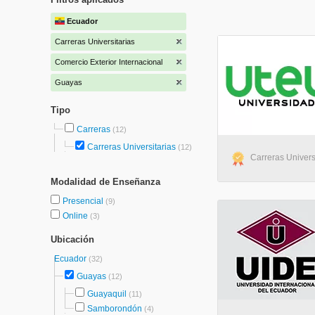
Ecuador
Carreras Universitarias
Comercio Exterior Internacional
Guayas
Tipo
Carreras
(12)
Carreras Universitarias
(12)
Carreras Universi
Modalidad de Enseñanza
Presencial
(9)
Online
(3)
Ubicación
Ecuador
(32)
Guayas
(12)
Guayaquil
(11)
Samborondón
(4)