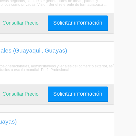
evos negocios, sino de ser generadores de ideas, planes y
blicos como privadas. Visión Ser el referente de formaci&oacu ...
Solicitar información
Consultar Precio
nales (Guayaquil, Guayas)
tos operacionales, administrativos y legales del comercio exterior, así
ctos a escala mundial. Perfil Profesional ...
Solicitar información
Consultar Precio
Guayas)