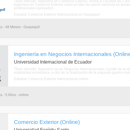
Título ofrecido: Ingeniero en Comercio Exterior. VISINLa Facultad de Cien
Ingeniera en Comercio Exterior como un lder de opinin nacional en temas 
profesionales egresados ...
Estudiar Comercio Exterior Internacional en Guayaquil
as - 48 Meses - Guayaquil
Ingeniería en Negocios Internacionales (Onlin
Universidad Internacional de Ecuador
Título ofrecido: Ingeniero (a) en Negocios Internacionales. A partir de 
estabilidad económica, a raíz de la finalización de la segunda guerra mu
Estudiar Comercio Exterior Internacional online
s - 5 Años - online
Comercio Exterior (Online)
Universidad Espíritu Santo