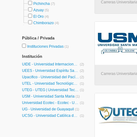
Carreras Universitari
Pichincha
(7)
Azuay
(5)
El Oro
(4)
Chimborazo
(4)
Pública / Privada
Instituciones Privadas
(1)
Institución
UIDE - Universidad Internacional de Ecuador
(2)
UEES - Universidad Espíritu Santo
(2)
Carreras Universitari
Upacifico - Universidad del Pacífico
(2)
UTEL - Universidad Tecnológica Latinoamericana en Línea Ecuador
(1)
UTEG - UTEG | Universidad Tecnológica Empresarial de Guayaquil
(1)
USM - Universidad Santa Maria
(1)
Universidad Ecotec - Ecotec - Universidad Tecnologica
(1)
UG - Universidad de Guayaquil
(1)
UCSG - Universidad Católica de Santiago de Guayaquil
(1)