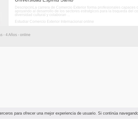
DescripcinLa carrera de Comercio Exterior forma profesionales capaces de
apoyando al desarrollo de los sectores estratgicos para la bsqueda del co
diversidad cultural y colaboran ...
Estudiar Comercio Exterior Internacional online
s - 4 Años - online
e terceros para ofrecer una mejor experiencia de usuario. Si continúa navega