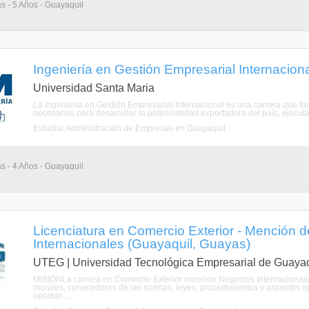
as - 5 Años - Guayaquil
Ingeniería en Gestión Empresarial Internacion
Universidad Santa Maria
La Ingeniería en Gestión Empresarial Internacional es una carrera que for
necesarias para desarrollar la potencialidad exportadora del país, ejecuta
Estudiar Administración de Empresas en Guayaquil
as - 4 Años - Guayaquil
Licenciatura en Comercio Exterior - Mención 
Internacionales (Guayaquil, Guayas)
UTEG | Universidad Tecnológica Empresarial de Guayaq
MISIÓNLa carrera en Comercio Exterior mención Negocios Internacionales
morales, conocedores de las normas, leyes, procedimientos y aspectos op
oportun ...