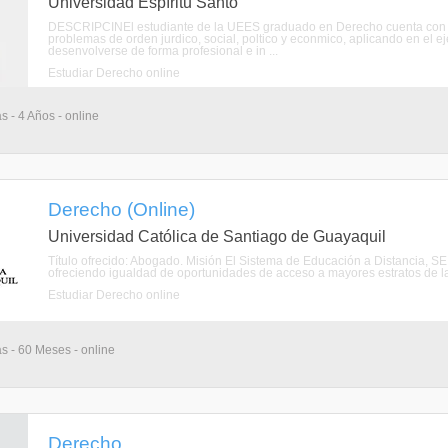
Universidad Espíritu Santo
DESCRIPCINEl estudiante de la UEES graduado en Derecho cuenta con un
problemas de orden jurdico, social, poltico y econmico, aplicando en el ej
desenvolverse de forma profesional e in ...
Estudiar Derecho online
s - 4 Años - online
Derecho (Online)
Universidad Católica de Santiago de Guayaquil
Título ofrecido: Abogado. Misión El Sistema de Educación a Distancia, S
ofreciendo igualdad de oportunidades de acceso a mayores estratos de la 
Estudiar Derecho online
as - 60 Meses - online
Derecho