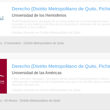
Derecho (Distrito Metropolitano de Quito, Pich
Universidad de los Hemisferios
Perfil Profesional El abogado de la Universidad de Los Hemisferios tiene
proceder a una defensa efectiva de los derechos e intereses de las perso
una solucin a los conflicto ...
Estudiar Derecho en Distrito Metropolitano de Quito
s - 8 Semestres - Distrito Metropolitano de Quito
Derecho (Distrito Metropolitano de Quito, Pich
Universidad de las Américas
Título ofrecido: Abogado. Orientacin de la carrera:Fundamentacin histrica 
estimulando el potencial del estudiante para que con sentido lgico y respe
Derecho del pas con ...
Estudiar Derecho en Distrito Metropolitano de Quito
s - 60 Meses - Distrito Metropolitano de Quito