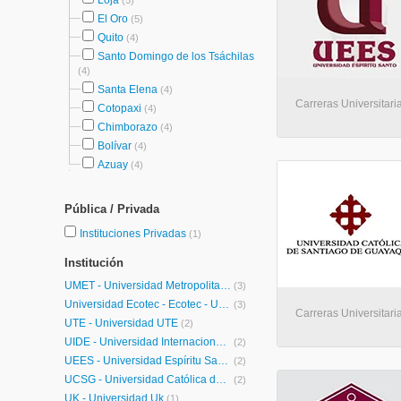
Loja
(5)
El Oro
(5)
Quito
(4)
Santo Domingo de los Tsáchilas
(4)
Santa Elena
(4)
Carreras Universitaria
Cotopaxi
(4)
Chimborazo
(4)
Bolívar
(4)
Azuay
(4)
Pública / Privada
Instituciones Privadas
(1)
Institución
UMET - Universidad Metropolitana
(3)
Universidad Ecotec - Ecotec - Universidad Tecnologica
(3)
Carreras Universitari
UTE - Universidad UTE
(2)
UIDE - Universidad Internacional de Ecuador
(2)
UEES - Universidad Espíritu Santo
(2)
UCSG - Universidad Católica de Santiago de Guayaquil
(2)
UK - Universidad Uk
(1)