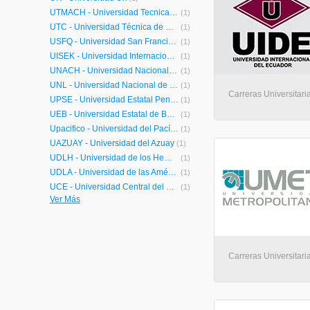
UTMACH - Universidad Tecnica de Machala
(1)
UTC - Universidad Técnica de Cotopaxi
(1)
USFQ - Universidad San Francisco de Quito
(1)
UISEK - Universidad Internacional SEK
(1)
UNACH - Universidad Nacional del Chimborazo
(1)
UNL - Universidad Nacional de Loja
(1)
Carreras Universitari
UPSE - Universidad Estatal Peninsula de Santa Elena
(1)
UEB - Universidad Estatal de Bolivar
(1)
Upacifico - Universidad del Pacífico
(1)
UAZUAY - Universidad del Azuay
(1)
UDLH - Universidad de los Hemisferios
(1)
UDLA - Universidad de las Américas
(1)
UCE - Universidad Central del Ecuador
(1)
Ver Más
EuroTec - Tecnológico EuroAmericano
(1)
PUCE - Pontificia Universidad Católica del Ecuador
(1)
Carreras Universitari