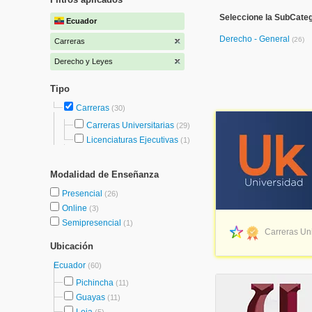
Seleccione la SubCate
Ecuador
Derecho - General
(26)
Carreras
Derecho y Leyes
Tipo
Carreras
(30)
Carreras Universitarias
(29)
Licenciaturas Ejecutivas
(1)
Modalidad de Enseñanza
Presencial
(26)
Online
(3)
Semipresencial
(1)
Carreras Uni
Ubicación
Ecuador
(60)
Pichincha
(11)
Guayas
(11)