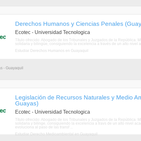
Derechos Humanos y Ciencias Penales (Guay
Ecotec - Universidad Tecnologica
Título ofrecido: Abogado de los Tribunales y Juzgados de la República. Mi
solidaria y bilingüe, consiguiendo la excelencia a través de un alto nivel
Estudiar Derechos Humanos en Guayaquil
as - Guayaquil
Legislación de Recursos Naturales y Medio A
Guayas)
Ecotec - Universidad Tecnologica
Título ofrecido: Abogado de los Tribunales y Juzgados de la República. Mi
solidaria y bilinge, consiguiendo la excelencia a travs de un alto nivel
evoluciona al paso de las transf ...
Estudiar Derecho Medioambiental en Guayaquil