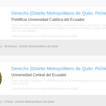
Derecho (Distrito Metropolitano de Quito, Pich
Pontificia Universidad Católica del Ecuador
Título ofrecido: Abogado/a. Documentos necesarios para la inscripcin: C
identidad o pasaporte (extranjeros) Original y copia en blanco y negro del 
ltimo ao de colegio ...
Estudiar Derecho en Distrito Metropolitano de Quito
s - 48 Meses - Distrito Metropolitano de Quito
Derecho (Distrito Metropolitano de Quito, Pich
Universidad Central del Ecuador
Título ofrecido: Abogado. Perfil ocupacional Se desempea en el libre ejerci
internacional.
Estudiar Derecho en Distrito Metropolitano de Quito
s - 5 Años - Distrito Metropolitano de Quito