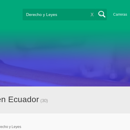
X
Carreras
en Ecuador
(30)
echo y Leyes