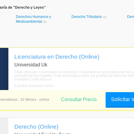
goría de "Derecho y Leyes"
Derechos Humanos y
Derecho Tributario
Der
(1)
Medioambiental
(2)
Licenciatura en Derecho (Online)
Universidad Uk
Título ofrecido: Licenciado en Derecho. Convirtete en un profesional de l
procedimientos legales. Esta licenciatura abre las puertas al ejercicio lib
privadas.Cunto dura la ...
Estudiar Derecho online
Solicitar
Consultar Precio
versitarias - 32 Meses - online
Derecho (Online)