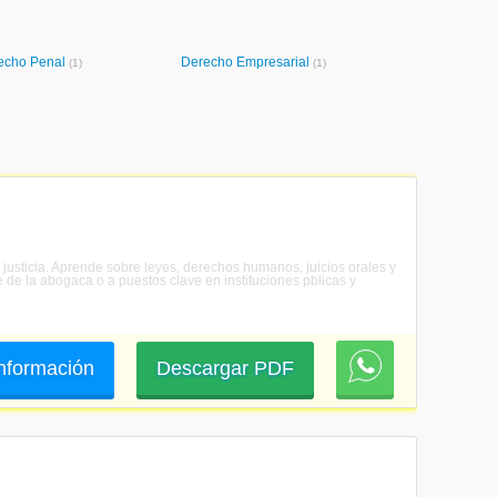
echo Penal
Derecho Empresarial
(1)
(1)
a justicia. Aprende sobre leyes, derechos humanos, juicios orales y
re de la abogaca o a puestos clave en instituciones pblicas y
 información
Descargar PDF