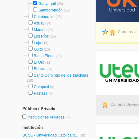
Guayaquil
(28)
Samborondón
(12)
Chimborazo
(25)
Azuay
(24)
Manabí
(18)
Carreras Uni
Los Ríos
(16)
Loja
(15)
Quito
(13)
Santa Elena
(13)
El Oro
(12)
Bolívar
(11)
Santo Domingo de los Tsáchilas
(10)
Cotopaxi
(9)
Pastaza
(8)
Carreras Universi
Pública / Privada
Instituciones Privadas
(4)
Institución
UCSG - Universidad Católica de Santiago de Guayaquil
(9)