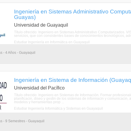
Ingeniería en Sistemas Administrativo Comput
Guayas)
Universidad de Guayaquil
Título ofrecido: Ingeniero en Sistemas Administrativo Computarizados. VI
servicios, que con consistentes bases de conocimientos tecnológicos, adm
Estudiar Ingeniería en Informática en Guayaquil
as - 4 Años - Guayaquil
Ingeniería en Sistema de Información (Guayaq
Universidad del Pacífico
Título ofrecido: Ingeniero en Sistemas de Información. Formar profesiona
planificacin, diseo y gestin de los sistemas de informacin y comunicacin, a
modelos y herramientas prop ...
Estudiar Ingeniería Informática y Sistemas en Guayaquil
as - 9 Semestres - Guayaquil