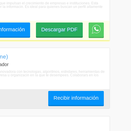
 que impulsan el crecimiento de empresas e instituciones. Esta
r la informacin. Es ideal para quienes buscan un perfil altamente
 información
Descargar PDF
ne)
ador
nnovadora con tecnologas, algoritmos, estndares, herramientas de
presa u organizacin en la que te desempees. Colaborars en los
Recibir información