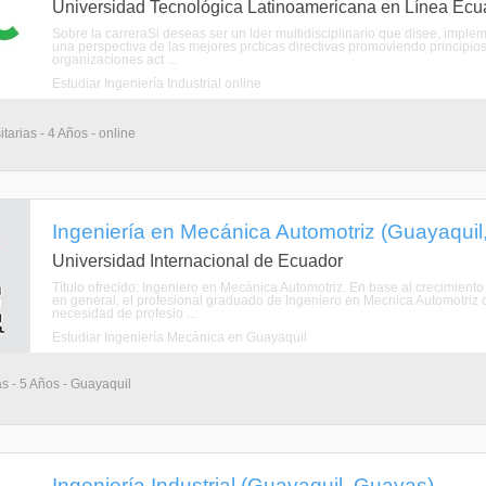
Universidad Tecnológica Latinoamericana en Línea Ecu
Sobre la carreraSi deseas ser un lder multidisciplinario que disee, imple
una perspectiva de las mejores prcticas directivas promoviendo principio
organizaciones act ...
Estudiar Ingeniería Industrial online
tarias - 4 Años - online
Ingeniería en Mecánica Automotriz (Guayaquil
Universidad Internacional de Ecuador
Título ofrecido: Ingeniero en Mecánica Automotriz. En base al crecimiento
en general, el profesional graduado de Ingeniero en Mecnica Automotriz de
necesidad de profesio ...
Estudiar Ingeniería Mecánica en Guayaquil
as - 5 Años - Guayaquil
Ingeniería Industrial (Guayaquil, Guayas)