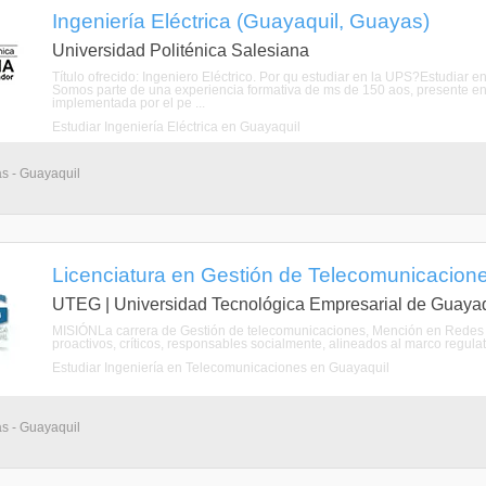
Ingeniería Eléctrica (Guayaquil, Guayas)
Universidad Politénica Salesiana
Título ofrecido: Ingeniero Eléctrico. Por qu estudiar en la UPS?Estudiar e
Somos parte de una experiencia formativa de ms de 150 aos, presente e
implementada por el pe ...
Estudiar Ingeniería Eléctrica en Guayaquil
as - Guayaquil
Licenciatura en Gestión de Telecomunicacion
UTEG | Universidad Tecnológica Empresarial de Guayaq
MISIÓNLa carrera de Gestión de telecomunicaciones, Mención en Redes d
proactivos, críticos, responsables socialmente, alineados al marco regulat
Estudiar Ingeniería en Telecomunicaciones en Guayaquil
as - Guayaquil