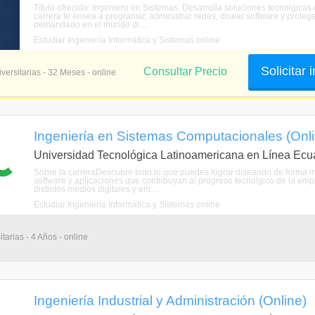
Título ofrecido: Ingeniero en Sistemas. Desarrolla soluciones tecnolgicas
carrera te ensea a programar, administrar redes, disear software y protege
demandado en el mundo di ...
Estudiar Ingeniería Informática y Sistemas online
Solicitar
Consultar Precio
versitarias - 32 Meses - online
Ingeniería en Sistemas Computacionales (Onli
Universidad Tecnológica Latinoamericana en Línea Ecu
Sobre la carreraDescubre todo lo que puedes lograr diseando de forma i
software y aplicaciones que contribuyan al progreso tecnolgico de la em
distintos medios digitales y ent ...
Estudiar Ingeniería Informática y Sistemas online
tarias - 4 Años - online
Ingeniería Industrial y Administración (Online)