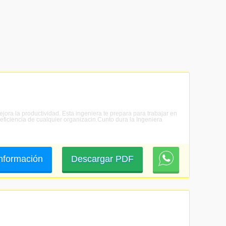
ejora la productividad. Esta ingeniera te prepara para trabajar en
 eficiencia de cualquier organizacin.Cunto dura la Ingeniera
 información
Descargar PDF