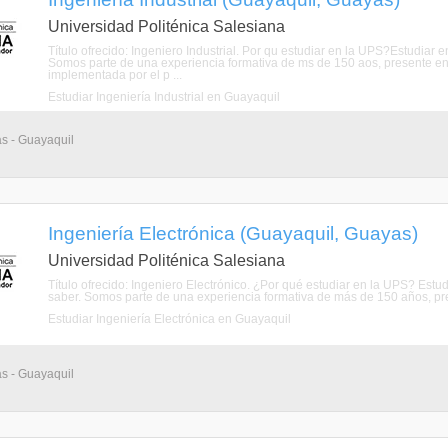
Universidad Politénica Salesiana
Título ofrecido: Ingeniero Industrial. Por qu estudiar en la UPS?Estudiar 
Somos parte de una experiencia formativa de ms de 150 aos, presente e
implementada por el p ...
Estudiar Ingeniería Industrial en Guayaquil
as - Guayaquil
Ingeniería Electrónica (Guayaquil, Guayas)
Universidad Politénica Salesiana
Título ofrecido: Ingeniero Electrónico. ¿Por qué estudiar en la UPS? Estu
saber. Somos parte de una experiencia formativa de más de 150 años, pre
Estudiar Ingeniería Electrónica en Guayaquil
as - Guayaquil