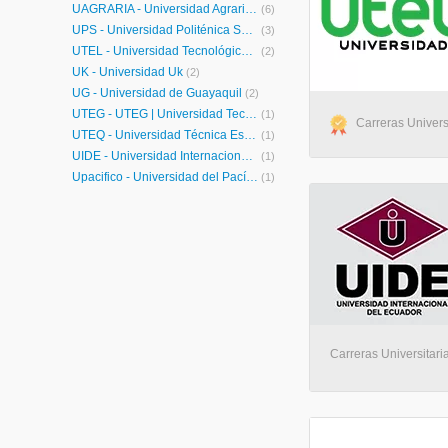
UAGRARIA - Universidad Agraria del Ecuador
(6)
UPS - Universidad Politénica Salesiana
(3)
UTEL - Universidad Tecnológica Latinoamericana en Línea Ecuador
(2)
UK - Universidad Uk
(2)
UG - Universidad de Guayaquil
(2)
UTEG - UTEG | Universidad Tecnológica Empresarial de Guayaquil
(1)
Carreras Universi
UTEQ - Universidad Técnica Estatal de Quevedo
(1)
UIDE - Universidad Internacional de Ecuador
(1)
Upacifico - Universidad del Pacífico
(1)
Carreras Universitari