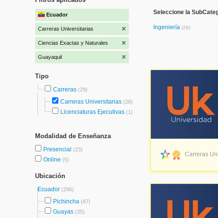
Seleccione la SubCateg
Ecuador
Ingeniería
(26)
Carreras Universitarias
Ciencias Exactas y Naturales
Guayaquil
Tipo
Carreras
(29)
Carreras Universitarias
(28)
Licenciaturas Ejecutivas
(1)
Modalidad de Enseñanza
Presencial
(23)
Carreras Uni
Online
(5)
Ubicación
Ecuador
(296)
Pichincha
(87)
Guayas
(35)