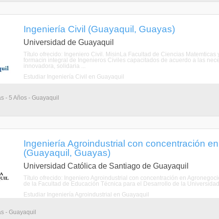
Ingeniería Civil (Guayaquil, Guayas)
Universidad de Guayaquil
Título ofrecido: Ingeniero Civil. MisinLa Facultad de Ciencias Matemticas 
formacin integral de Ingenieros Civiles capacitados de acuerdo a las nece
innovadora, solidaria ...
Estudiar Ingeniería Civil en Guayaquil
as - 5 Años - Guayaquil
Ingeniería Agroindustrial con concentración e
(Guayaquil, Guayas)
Universidad Católica de Santiago de Guayaquil
Título ofrecido: Ingeniero Agroindustrial con concentración en Agronego
de la Facultad de Educación Técnica para el Desarrollo de la Universidad
Estudiar Ingeniería Agroindustrial en Guayaquil
as - Guayaquil