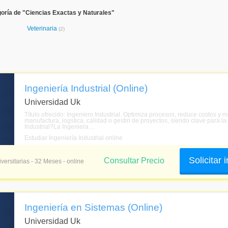
oría de "Ciencias Exactas y Naturales"
Veterinaria
(2)
Ingeniería Industrial (Online)
Universidad Uk
Título ofrecido: Ingeniero Industrial. Optimiza procesos, reduce costos y m
manufactura, logstica, calidad o gestin de proyectos, siendo clave para la
Industrial?La Ingeniera ...
Estudiar Ingeniería Industrial online
Solicitar
Consultar Precio
versitarias - 32 Meses - online
Ingeniería en Sistemas (Online)
Universidad Uk