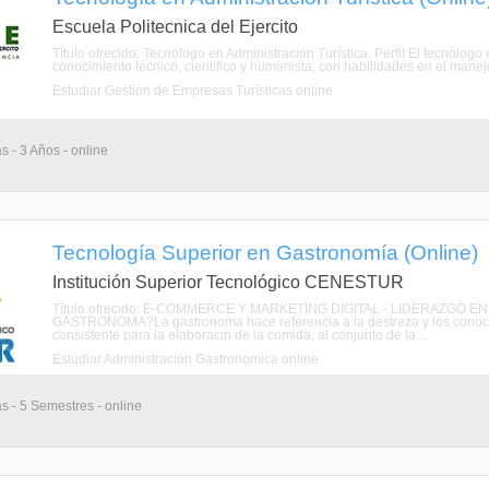
Escuela Politecnica del Ejercito
Título ofrecido: Tecnólogo en Administración Turística. Perfil El tecnólogo
conocimiento técnico, científico y humanista; con habilidades en el manej
Estudiar Gestión de Empresas Turísticas online
s - 3 Años - online
Tecnología Superior en Gastronomía (Online)
Institución Superior Tecnológico CENESTUR
Título ofrecido: E-COMMERCE Y MARKETING DIGITAL - LIDERAZGO
GASTRONOMA?La gastronoma hace referencia a la destreza y los conocimi
consistente para la elaboracin de la comida, al conjunto de la ...
Estudiar Administración Gastronomica online
as - 5 Semestres - online