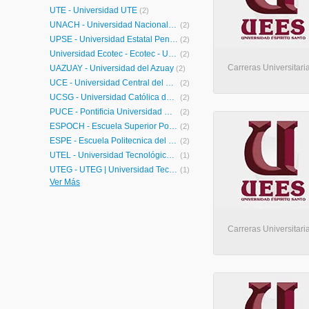
UTE - Universidad UTE
(2)
UNACH - Universidad Nacional del Chimborazo
(2)
UPSE - Universidad Estatal Peninsula de Santa Elena
(2)
Universidad Ecotec - Ecotec - Universidad Tecnologica
(2)
Carreras Universitari
UAZUAY - Universidad del Azuay
(2)
UCE - Universidad Central del Ecuador
(2)
UCSG - Universidad Católica de Santiago de Guayaquil
(2)
PUCE - Pontificia Universidad Católica del Ecuador
(2)
ESPOCH - Escuela Superior Politécnica del Chimborazo
(2)
ESPE - Escuela Politecnica del Ejercito
(2)
UTEL - Universidad Tecnológica Latinoamericana en Línea Ecuador
(1)
UTEG - UTEG | Universidad Tecnológica Empresarial de Guayaquil
(1)
Ver Más
UTEQ - Universidad Técnica Estatal de Quevedo
(1)
UTMACH - Universidad Tecnica de Machala
(1)
UTC - Universidad Técnica de Cotopaxi
(1)
UNL - Universidad Nacional de Loja
(1)
Carreras Universitari
UIAW - Universidad Intercultural de las Nacionalidades y Pueblos Indígenas AMAWTAY WASI""
(1)
UEA - Universidad Estatal Amazonica - Pastaza
(1)
UDLH - Universidad de los Hemisferios
(1)
UDLA - Universidad de las Américas
(1)
American College - American College - Instituto Superior Tecnológico
(1)