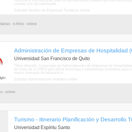
nacional e internacional, bajo un pensamiento creativo que permita propo
contars con las habilidade ...
Estudiar Gestión de Empresas Turísticas online
tarias - 4 Años - online
Administración de Empresas de Hospitalidad (
Universidad San Francisco de Quito
Título ofrecido: Licenciado en Administración de Empresas de Hospital
en Lnea de la USFQ que utiliza tecnologa y metodologa novedosa para of
nuevo concepto de educacin e ...
Estudiar Administración Hotelera online
s - online
Turismo - Itinerario Planificación y Desarrollo T
Universidad Espíritu Santo