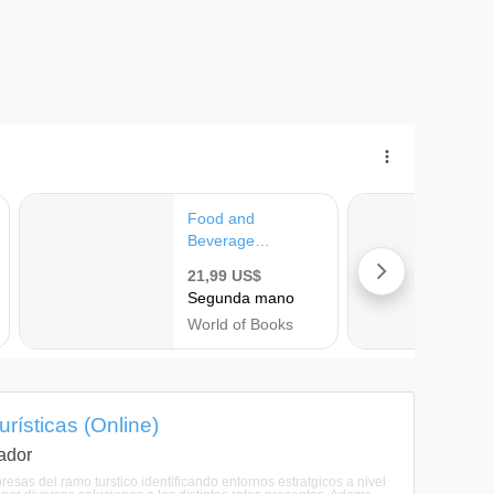
rísticas (Online)
ador
sas del ramo turstico identificando entornos estratgicos a nivel