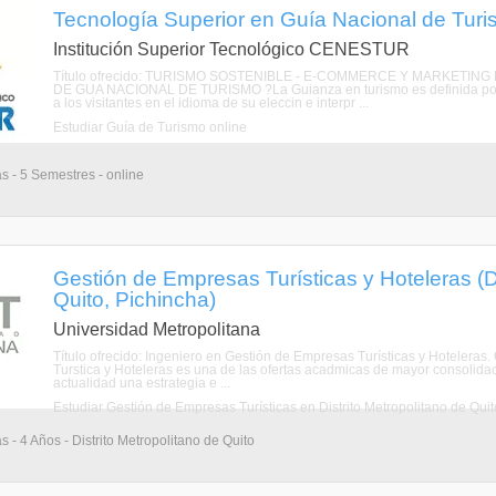
Tecnología Superior en Guía Nacional de Turi
Institución Superior Tecnológico CENESTUR
Título ofrecido: TURISMO SOSTENIBLE - E-COMMERCE Y MARKETIN
DE GUA NACIONAL DE TURISMO ?La Guianza en turismo es definida por l
a los visitantes en el idioma de su eleccin e interpr ...
Estudiar Guía de Turismo online
as - 5 Semestres - online
Gestión de Empresas Turísticas y Hoteleras (Di
Quito, Pichincha)
Universidad Metropolitana
Título ofrecido: Ingeniero en Gestión de Empresas Turísticas y Hotel
Turstica y Hoteleras es una de las ofertas acadmicas de mayor consolidac
actualidad una estrategia e ...
Estudiar Gestión de Empresas Turísticas en Distrito Metropolitano de Quit
s - 4 Años - Distrito Metropolitano de Quito