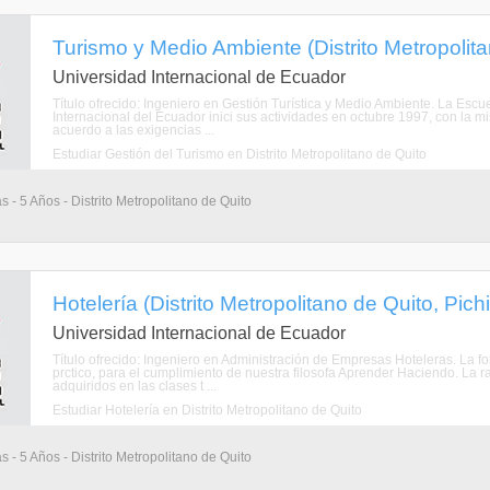
Turismo y Medio Ambiente (Distrito Metropolita
Universidad Internacional de Ecuador
Título ofrecido: Ingeniero en Gestión Turística y Medio Ambiente. La Esc
Internacional del Ecuador inici sus actividades en octubre 1997, con la mi
acuerdo a las exigencias ...
Estudiar Gestión del Turismo en Distrito Metropolitano de Quito
s - 5 Años - Distrito Metropolitano de Quito
Hotelería (Distrito Metropolitano de Quito, Pich
Universidad Internacional de Ecuador
Título ofrecido: Ingeniero en Administración de Empresas Hoteleras. La fo
prctico, para el cumplimiento de nuestra filosofa Aprender Haciendo. La r
adquiridos en las clases t ...
Estudiar Hotelería en Distrito Metropolitano de Quito
s - 5 Años - Distrito Metropolitano de Quito