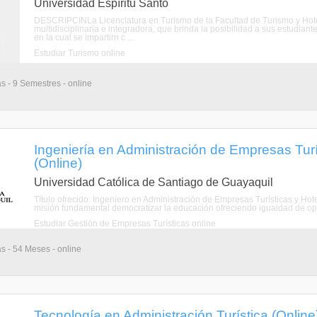
Universidad Espíritu Santo
DESCRIPCINLa Licenciatura en Turismo de la Facultad de Turismo y Hoteler
multidisciplinaria e integradora, que brinda la posibilidad a sus estudiante
en la cual se impartirn c ...
Estudiar Turismo online
as - 9 Semestres - online
Ingeniería en Administración de Empresas Turí
(Online)
Universidad Católica de Santiago de Guayaquil
Título ofrecido: Ingeniero en Administración de Empresas Turísticas y Ho
misión fundamental democratizar la educación ofreciendo igualdad de opo
Estudiar Gestión de Empresas Turísticas online
as - 54 Meses - online
Tecnología en Administración Turística (Online