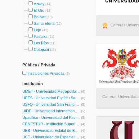
Azuay
(14)
El Oro
(13)
Bolívar
(13)
Santa Elena
(12)
Carreras Universi
Loja
(12)
Pastaza
(11)
Los Ríos
(11)
Cotopaxi
(11)
Pública / Privada
Instituciones Privadas
(5)
Institución
UMET - Universidad Metropolitana
(6)
Carreras Universitaria
UEES - Universidad Espíritu Santo
(6)
USFQ - Universidad San Francisco de Quito
(5)
UIDE - Universidad Internacional de Ecuador
(5)
Upacifico - Universidad del Pacífico
(5)
CENESTUR - Institución Superior Tecnológico CENESTUR
(4)
UEB - Universidad Estatal de Bolivar
(4)
UCT - Universidad de Especialidades Turísticas
(4)