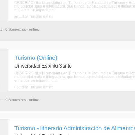
DESCRIPCINLa Licenciatura en Turismo de la Facultad de Turismo y Hoteler
multidisciplinaria e integradora, que brinda la posibilidad a sus estudiante
en la cual se impartirn c ...
Estudiar Turismo online
as - 9 Semestres - online
Turismo (Online)
Universidad Espíritu Santo
DESCRIPCINLa Licenciatura en Turismo de la Facultad de Turismo y Hoteler
multidisciplinaria e integradora, que brinda la posibilidad a sus estudiante
en la cual se impartirn c ...
Estudiar Turismo online
as - 9 Semestres - online
Turismo - Itinerario Administración de Alimento