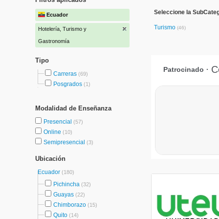
Seleccione la SubCateg
Ecuador
Turismo
(46)
Hotelería, Turismo y
Gastronomía
Tipo
Carreras
(69)
Posgrados
(1)
Modalidad de Enseñanza
Presencial
(57)
Online
(10)
Semipresencial
(3)
Ubicación
Ecuador
(180)
Pichincha
(32)
Guayas
(22)
Chimborazo
(15)
Quito
(14)