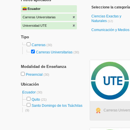
Seleccione la categoría
Ecuador
Ciencias Exactas y
Carreras Universitarias
Naturales
(12)
Universidad UTE
Comunicación y Medio
Tipo
Carreras
(30)
Carreras Universitarias
(30)
Modalidad de Enseñanza
Presencial
(30)
Ubicación
Ecuador
(30)
Quito
(21)
Santo Domingo de los Tsáchilas
Carreras Univers
(9)