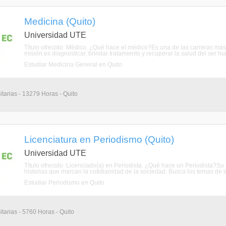
Medicina (Quito)
Universidad UTE
Título ofrecido: Médico. ¿Qué hace el médico?Es una de las carreras más
misión es diagnosticar, brindar tratamiento y recuperar la salud del ser h
Estudiar Medicina General en Quito
itarias - 13279 Horas - Quito
Licenciatura en Periodismo (Quito)
Universidad UTE
Título ofrecido: Licenciado(a) en Periodista. ¿Qué hace un Periodista?Su t
historias que marcan la cotidianidad de la sociedad. Busca los temas de in
Estudiar Periodismo en Quito
itarias - 5760 Horas - Quito