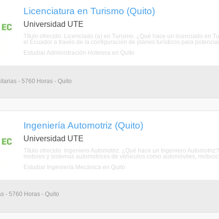
Licenciatura en Turismo (Quito)
Universidad UTE
Título ofrecido: Licenciado (a) en Turismo. ¿Qué hace un licenciado en T
el Ecuador a través de la configuración de planes turísticos para potenc
Estudiar Administración Hotelera en Quito
itarias - 5760 Horas - Quito
Ingeniería Automotriz (Quito)
Universidad UTE
Título ofrecido: Ingeniero Automotriz. ¿Qué hace un Ingeniero Automotriz
motores y sistemas automotrices de vehículos como automóviles, motocicle
Estudiar Ingeniería Mecánica en Quito
as - 5760 Horas - Quito