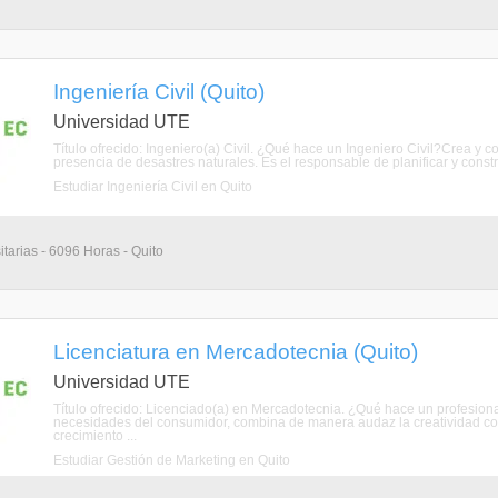
Ingeniería Civil (Quito)
Universidad UTE
Título ofrecido: Ingeniero(a) Civil. ¿Qué hace un Ingeniero Civil?Crea y 
presencia de desastres naturales. Es el responsable de planificar y constru
Estudiar Ingeniería Civil en Quito
itarias - 6096 Horas - Quito
Licenciatura en Mercadotecnia (Quito)
Universidad UTE
Título ofrecido: Licenciado(a) en Mercadotecnia. ¿Qué hace un profesion
necesidades del consumidor, combina de manera audaz la creatividad con 
crecimiento ...
Estudiar Gestión de Marketing en Quito