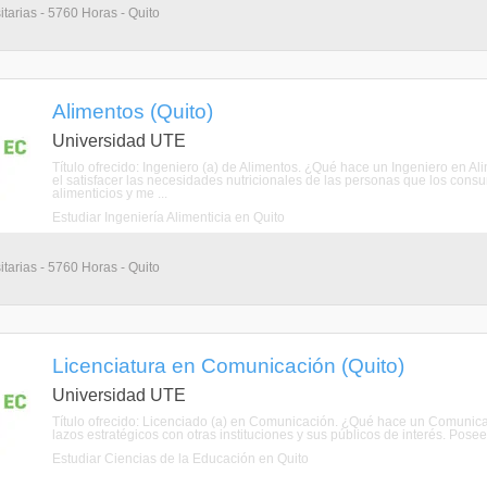
itarias - 5760 Horas - Quito
Alimentos (Quito)
Universidad UTE
Título ofrecido: Ingeniero (a) de Alimentos. ¿Qué hace un Ingeniero en 
el satisfacer las necesidades nutricionales de las personas que los consu
alimenticios y me ...
Estudiar Ingeniería Alimenticia en Quito
itarias - 5760 Horas - Quito
Licenciatura en Comunicación (Quito)
Universidad UTE
Título ofrecido: Licenciado (a) en Comunicación. ¿Qué hace un Comunica
lazos estratégicos con otras instituciones y sus públicos de interés. Pose
Estudiar Ciencias de la Educación en Quito